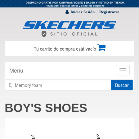
Iniciar Sesión
Registrarse
/
Tu carrito de compra está vacío
Menu
Toggle
navigati
Buscar
BOY'S SHOES