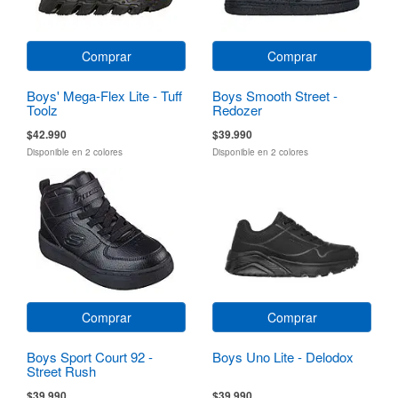
Comprar
Comprar
Boys' Mega-Flex Lite - Tuff
Boys Smooth Street -
Toolz
Redozer
$42.990
$39.990
Disponible en 2 colores
Disponible en 2 colores
Comprar
Comprar
Boys Sport Court 92 -
Boys Uno Lite - Delodox
Street Rush
$39.990
$39.990