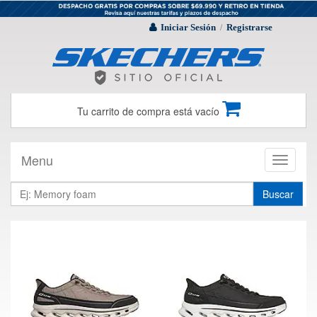
Iniciar Sesión
Registrarse
/
Tu carrito de compra está vacío
Menu
Toggle
navigati
Buscar