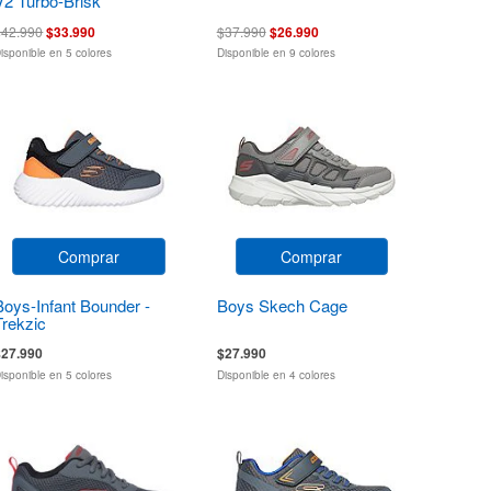
V2 Turbo-Brisk
$42.990
$33.990
$37.990
$26.990
isponible en 5 colores
Disponible en 9 colores
Comprar
Comprar
Boys-Infant Bounder -
Boys Skech Cage
Trekzic
$27.990
$27.990
isponible en 5 colores
Disponible en 4 colores