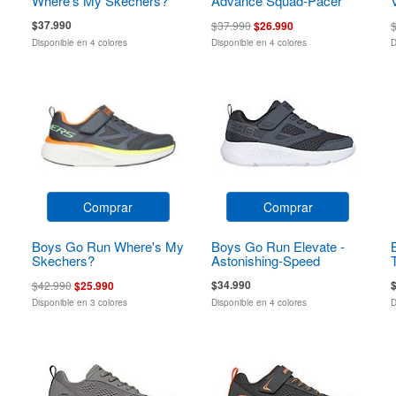
Where's My Skechers?
Advance Squad-Pacer
$37.990
$37.990
$26.990
Disponible en 4 colores
Disponible en 4 colores
D
Comprar
Comprar
Boys Go Run Where's My
Boys Go Run Elevate -
Skechers?
Astonishing-Speed
$34.990
$42.990
$25.990
Disponible en 3 colores
Disponible en 4 colores
D