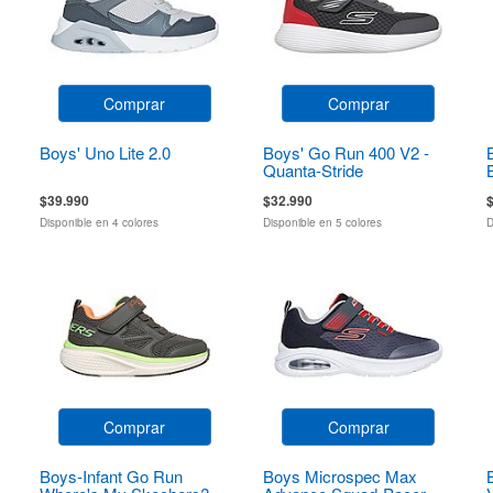
Comprar
Comprar
Boys' Uno Lite 2.0
Boys' Go Run 400 V2 -
Quanta-Stride
$39.990
$32.990
Disponible en 4 colores
Disponible en 5 colores
D
Comprar
Comprar
Boys-Infant Go Run
Boys Microspec Max