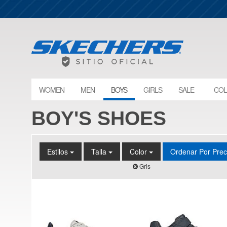
WOMEN
MEN
BOYS
GIRLS
SALE
COL
BOY'S SHOES
Estilos
Talla
Color
Ordenar Por Pre
Gris