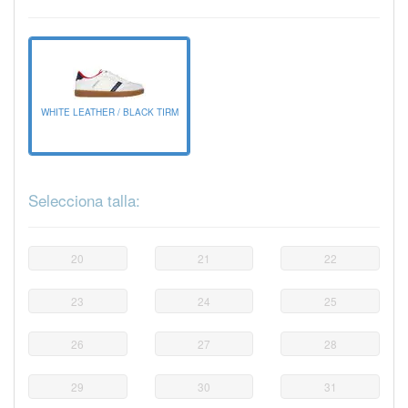
WHITE LEATHER / BLACK TIRM
Selecciona talla:
20
21
22
23
24
25
26
27
28
29
30
31