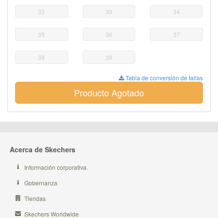
32
33
34
35
36
37
38
39
Tabla de conversión de tallas
Producto Agotado
Acerca de Skechers
Información corporativa
Gobernanza
Tiendas
Skechers Worldwide