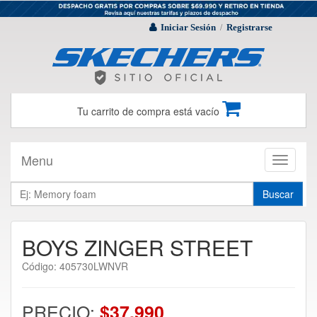
Iniciar Sesión
Registrarse
/
Tu carrito de compra está vacío
Menu
Toggle
navigati
Buscar
BOYS ZINGER STREET
Código: 405730LWNVR
PRECIO:
$37.990