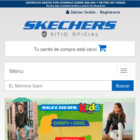
Iniciar Sesión
Registrarse
/
Tu carrito de compra está vacío
Menu
Toggle
navigati
Buscar
Previous
Next