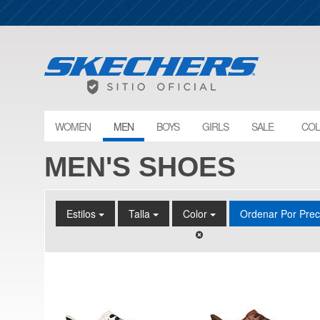
WOMEN
MEN
BOYS
GIRLS
SALE
COL
MEN'S SHOES
Estilos
Talla
Color
Ordenar Por Pre