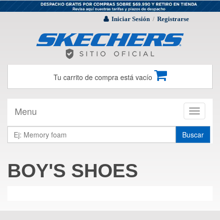
Iniciar Sesión
Registrarse
/
Tu carrito de compra está vacío
Menu
Toggle
navigati
Buscar
BOY'S SHOES