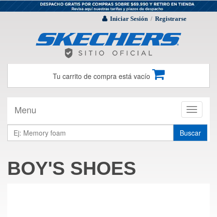
Iniciar Sesión
Registrarse
/
Tu carrito de compra está vacío
Menu
Toggle
navigati
Buscar
BOY'S SHOES