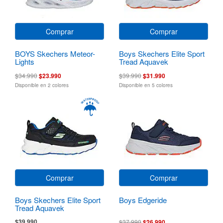
Comprar
Comprar
BOYS Skechers Meteor-
Boys Skechers Elite Sport
Lights
Tread Aquavek
$34.990
$23.990
$39.990
$31.990
Disponible en 2 colores
Disponible en 5 colores
Comprar
Comprar
Boys Skechers Elite Sport
Boys Edgeride
Tread Aquavek
$39.990
$37.990
$26.990