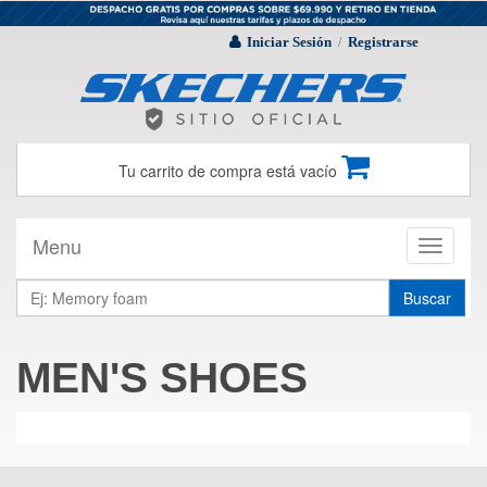
Iniciar Sesión
Registrarse
/
Tu carrito de compra está vacío
Menu
Toggle
navigati
Buscar
MEN'S SHOES