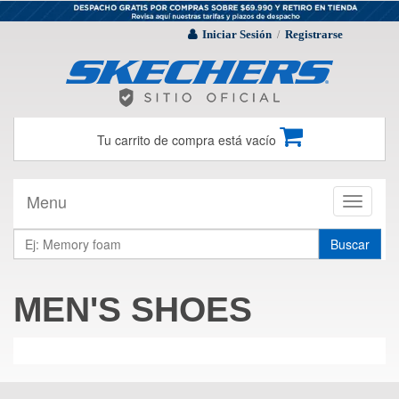
Iniciar Sesión
Registrarse
/
Tu carrito de compra está vacío
Menu
Toggle
navigati
Buscar
MEN'S SHOES