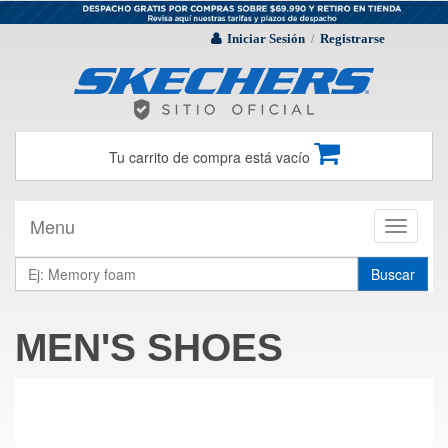
Iniciar Sesión
Registrarse
/
Tu carrito de compra está vacío
Menu
Toggle
navigati
Buscar
MEN'S SHOES