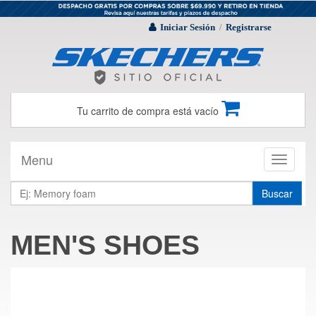
Iniciar Sesión
Registrarse
/
Tu carrito de compra está vacío
Menu
Toggle
navigati
Buscar
MEN'S SHOES