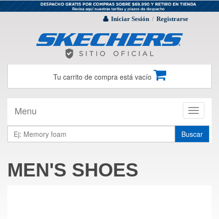
Iniciar Sesión
Registrarse
/
Tu carrito de compra está vacío
Menu
Toggle
navigati
Buscar
MEN'S SHOES