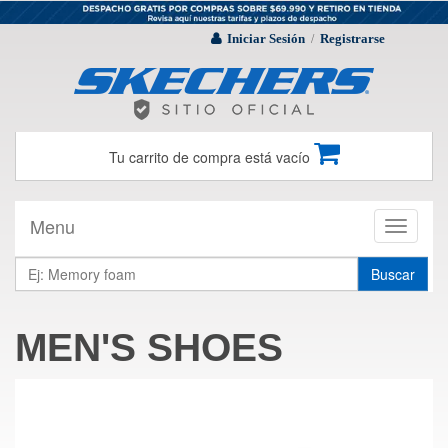
Iniciar Sesión
Registrarse
/
Tu carrito de compra está vacío
Menu
Toggle
navigati
Buscar
MEN'S SHOES