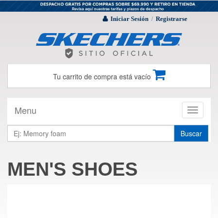
Iniciar Sesión
Registrarse
/
Tu carrito de compra está vacío
Menu
Toggle
navigati
Buscar
MEN'S SHOES