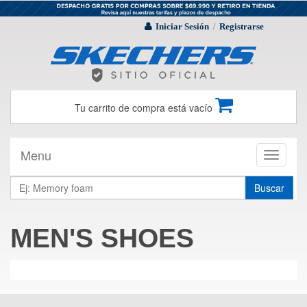
Iniciar Sesión
Registrarse
/
Tu carrito de compra está vacío
Menu
Toggle
navigati
Buscar
MEN'S SHOES