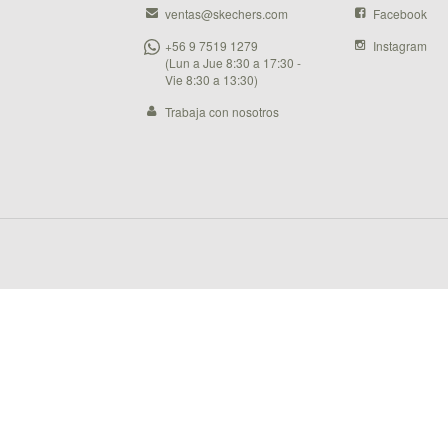
ventas@skechers.com
Facebook
+56 9 7519 1279
Instagram
(Lun a Jue 8:30 a 17:30 -
Vie 8:30 a 13:30)
Trabaja con nosotros