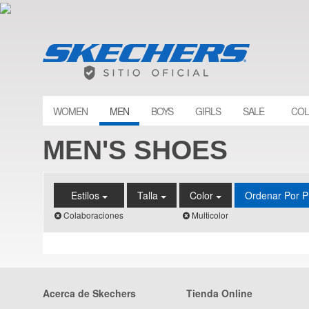
WOMEN
MEN
BOYS
GIRLS
SALE
COL
MEN'S SHOES
Estilos
Talla
Color
Ordenar Por P
Colaboraciones
Multicolor
Acerca de Skechers
Tienda Online