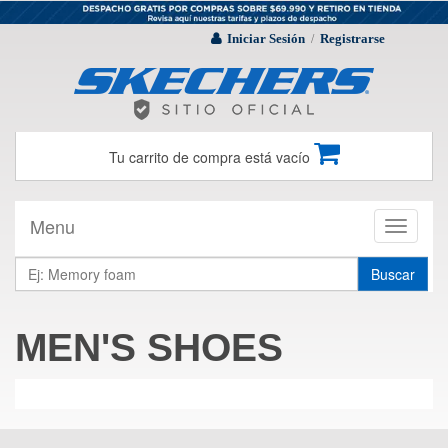
Iniciar Sesión
Registrarse
/
Tu carrito de compra está vacío
Menu
Toggle
navigati
Buscar
MEN'S SHOES