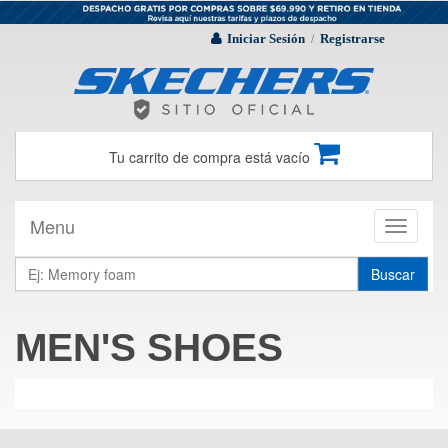
Iniciar Sesión
Registrarse
/
Tu carrito de compra está vacío
Menu
Toggle
navigati
Buscar
MEN'S SHOES