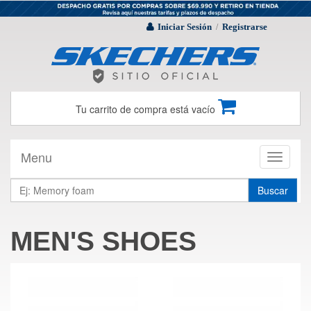
Iniciar Sesión
Registrarse
/
Tu carrito de compra está vacío
Menu
Toggle
navigati
Buscar
MEN'S SHOES