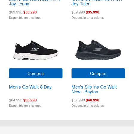
Joy Lenny
Joy Talen
$69.990
$55.990
$59.990
$35.990
Disponible en 2 colores
Disponible en 3 colores
Comprar
Comprar
Men's Go Walk 8 Day
Men's Slip-ins Go Walk
Now - Payton
$64.990
$38.990
$67.990
$40.990
Disponible en 5 colores
Disponible en 6 colores