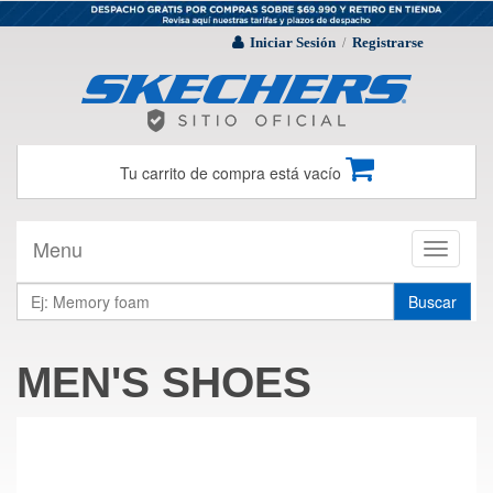
Iniciar Sesión
Registrarse
/
Tu carrito de compra está vacío
Menu
Toggle
navigati
Buscar
MEN'S SHOES