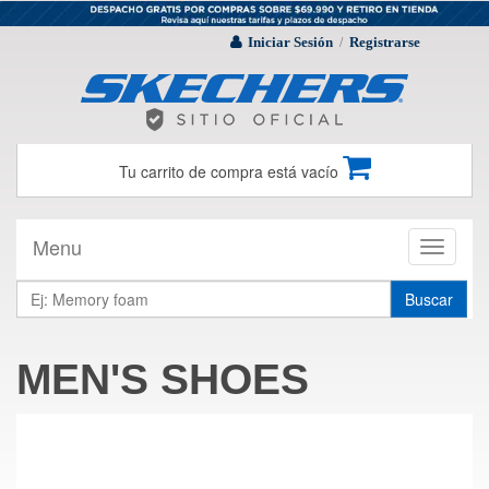
Iniciar Sesión
Registrarse
/
Tu carrito de compra está vacío
Menu
Toggle
navigati
Buscar
MEN'S SHOES