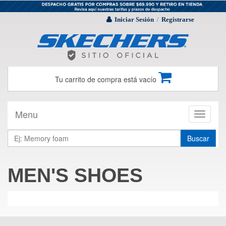
Iniciar Sesión
Registrarse
/
Tu carrito de compra está vacío
Menu
Toggle
navigati
Buscar
MEN'S SHOES