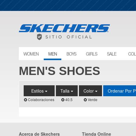
WOMEN
MEN
BOYS
GIRLS
SALE
COL
MEN'S SHOES
Estilos
Talla
Color
Ordenar Por P
Colaboraciones
40.5
Verde
Acerca de Skechers
Tienda Online