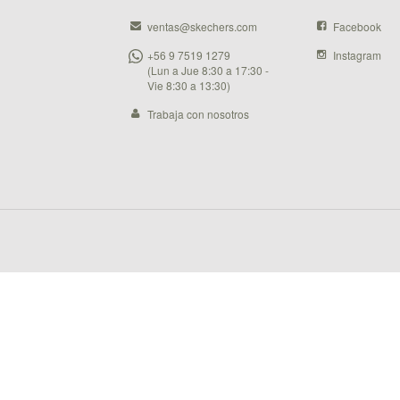
ventas@skechers.com
Facebook
+56 9 7519 1279
Instagram
(Lun a Jue 8:30 a 17:30 -
Vie 8:30 a 13:30)
Trabaja con nosotros