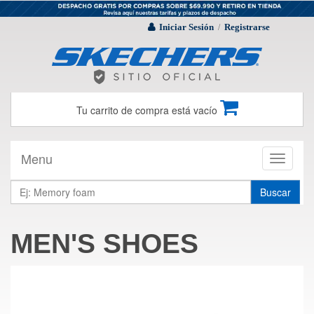
Iniciar Sesión
Registrarse
/
Tu carrito de compra está vacío
Menu
Toggle
navigati
Buscar
MEN'S SHOES