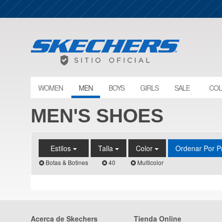
WOMEN
MEN
BOYS
GIRLS
SALE
COL
MEN'S SHOES
Estilos
Talla
Color
Ordenar Por P
Botas & Botines
40
Multicolor
Acerca de Skechers
Tienda Online