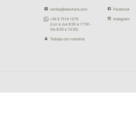
ventas@skechers.com
Facebook
+56 9 7519 1279
Instagram
(Lun a Jue 8:30 a 17:30 -
Vie 8:30 a 13:30)
Trabaja con nosotros