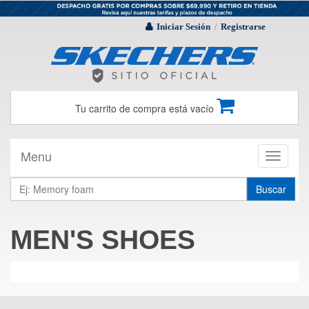
Iniciar Sesión
Registrarse
/
Tu carrito de compra está vacío
Menu
Toggle
navigati
Buscar
MEN'S SHOES