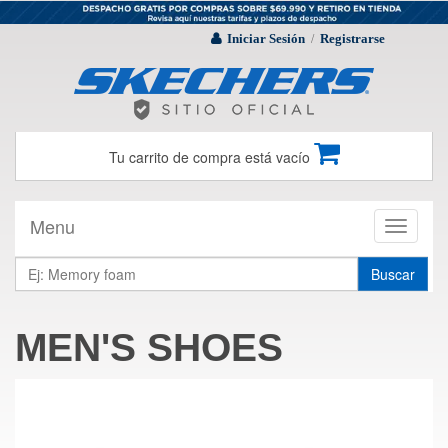
Iniciar Sesión
Registrarse
/
Tu carrito de compra está vacío
Menu
Toggle
navigati
Buscar
MEN'S SHOES