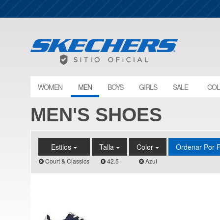
WOMEN
MEN
BOYS
GIRLS
SALE
COL
MEN'S SHOES
Estilos
Talla
Color
Ordenar Por 
Court & Classics
42.5
Azul