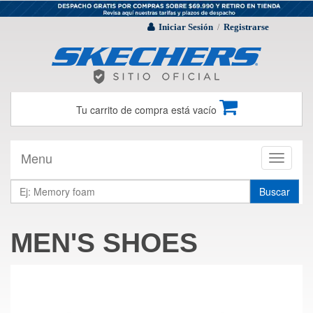
Iniciar Sesión
Registrarse
/
Tu carrito de compra está vacío
Menu
Toggle
navigati
Buscar
MEN'S SHOES