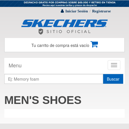
Iniciar Sesión
Registrarse
/
Tu carrito de compra está vacío
Menu
Toggle
navigati
Buscar
MEN'S SHOES