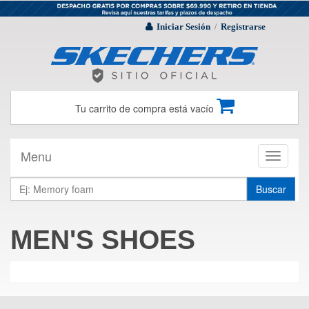
Iniciar Sesión
Registrarse
/
Tu carrito de compra está vacío
Menu
Toggle
navigati
Buscar
MEN'S SHOES