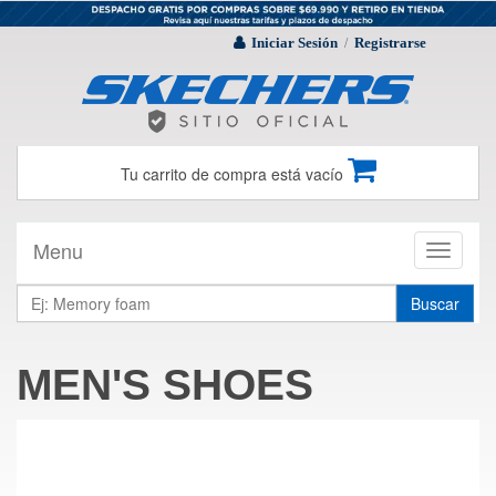
Iniciar Sesión
Registrarse
/
Tu carrito de compra está vacío
Menu
Toggle
navigati
Buscar
MEN'S SHOES