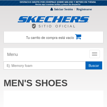
Iniciar Sesión
Registrarse
/
Tu carrito de compra está vacío
Menu
Toggle
navigati
Buscar
MEN'S SHOES