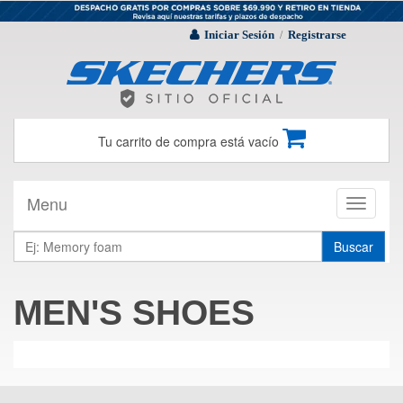
Iniciar Sesión
Registrarse
/
Tu carrito de compra está vacío
Menu
Toggle
navigati
Buscar
MEN'S SHOES