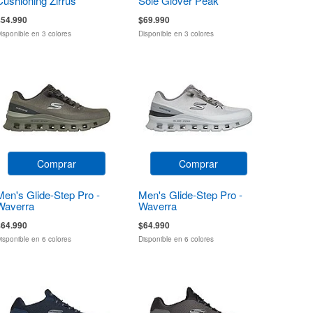
Cushioning Zirrus
Sole Glover Peak
Zirrostratus
$54.990
$69.990
isponible en 3 colores
Disponible en 3 colores
Comprar
Comprar
Men's Glide-Step Pro -
Men's Glide-Step Pro -
Waverra
Waverra
$64.990
$64.990
isponible en 6 colores
Disponible en 6 colores