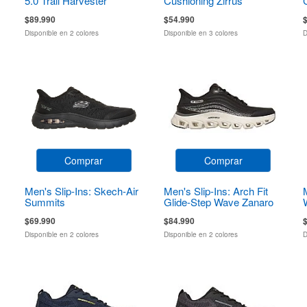
5.0 Trail Harvester
Cushioning Zirrus
Zirrostratus
$89.990
$54.990
Disponible en 2 colores
Disponible en 3 colores
D
Comprar
Comprar
Men's Slip-Ins: Skech-Air
Men's Slip-Ins: Arch Fit
Summits
Glide-Step Wave Zanaro
$69.990
$84.990
Disponible en 2 colores
Disponible en 2 colores
D