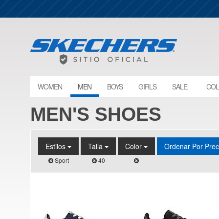
WOMEN
MEN
BOYS
GIRLS
SALE
COL
MEN'S SHOES
Estilos
Talla
Color
Ordenar Por Pre
Sport
40