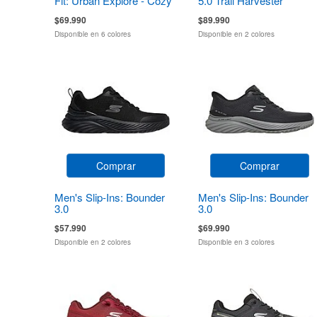
Fit: Urban Explore - Cozy
5.0 Trail Harvester
Fit
$69.990
$89.990
Disponible en 6 colores
Disponible en 2 colores
Comprar
Comprar
Men's Slip-Ins: Bounder
Men's Slip-Ins: Bounder
3.0
3.0
$57.990
$69.990
Disponible en 2 colores
Disponible en 3 colores