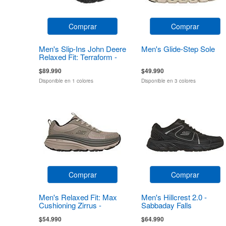
Comprar
Comprar
Men's Slip-Ins John Deere
Men's Glide-Step Sole
Relaxed Fit: Terraform -
Pierce
$89.990
$49.990
Disponible en 1 colores
Disponible en 3 colores
Comprar
Comprar
Men's Relaxed Fit: Max
Men's Hillcrest 2.0 -
Cushioning Zirrus -
Sabbaday Falls
Zirrostratus
$54.990
$64.990