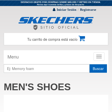
Iniciar Sesión
Registrarse
/
Tu carrito de compra está vacío
Menu
Toggle
navigati
Buscar
MEN'S SHOES