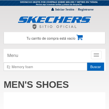
Iniciar Sesión
Registrarse
/
Tu carrito de compra está vacío
Menu
Toggle
navigati
Buscar
MEN'S SHOES