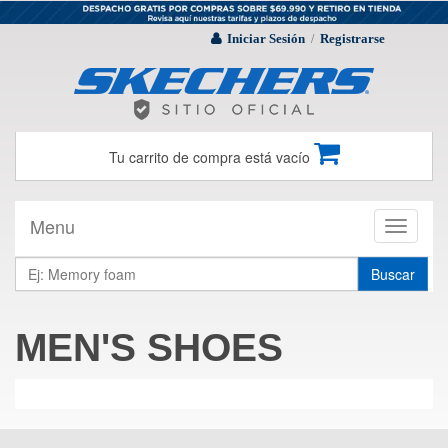
Iniciar Sesión
Registrarse
/
Tu carrito de compra está vacío
Menu
Toggle
navigati
Buscar
MEN'S SHOES