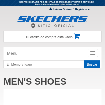
Iniciar Sesión
Registrarse
/
Tu carrito de compra está vacío
Menu
Toggle
navigati
Buscar
MEN'S SHOES