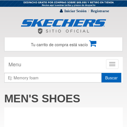
Iniciar Sesión
Registrarse
/
Tu carrito de compra está vacío
Menu
Toggle
navigati
Buscar
MEN'S SHOES