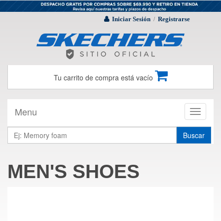
Iniciar Sesión
Registrarse
/
Tu carrito de compra está vacío
Menu
Toggle
navigati
Buscar
MEN'S SHOES