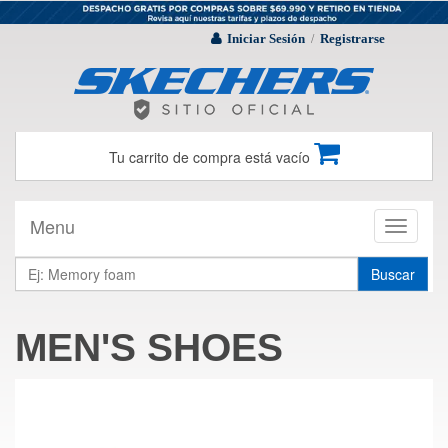
Iniciar Sesión
Registrarse
/
Tu carrito de compra está vacío
Menu
Toggle
navigati
Buscar
MEN'S SHOES