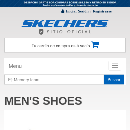
Iniciar Sesión
Registrarse
/
Tu carrito de compra está vacío
Menu
Toggle
navigati
Buscar
MEN'S SHOES