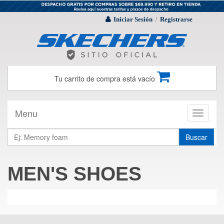
Iniciar Sesión
Registrarse
/
Tu carrito de compra está vacío
Menu
Toggle
navigati
Buscar
MEN'S SHOES