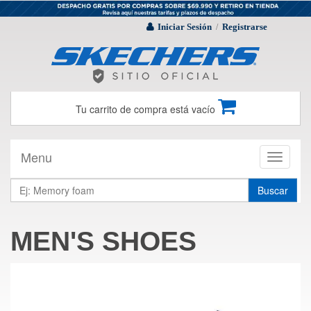
Iniciar Sesión
Registrarse
/
Tu carrito de compra está vacío
Menu
Toggle
navigati
Buscar
MEN'S SHOES