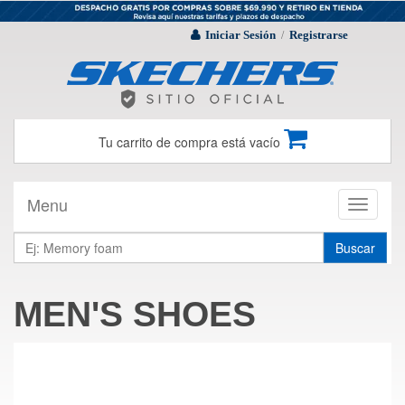
Iniciar Sesión
Registrarse
/
Tu carrito de compra está vacío
Menu
Toggle
navigati
Buscar
MEN'S SHOES