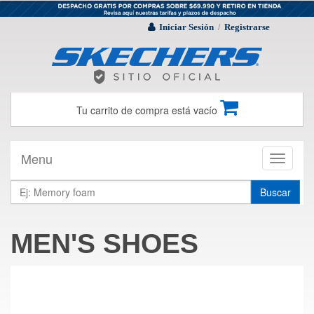
Iniciar Sesión
Registrarse
/
Tu carrito de compra está vacío
Menu
Toggle
navigati
Buscar
MEN'S SHOES