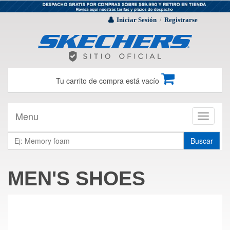
Iniciar Sesión
Registrarse
/
Tu carrito de compra está vacío
Menu
Toggle
navigati
Buscar
MEN'S SHOES