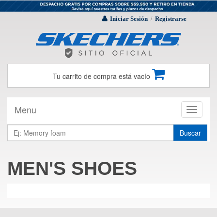
Iniciar Sesión
Registrarse
/
Tu carrito de compra está vacío
Menu
Toggle
navigati
Buscar
MEN'S SHOES